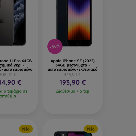
-56%
hone 11 Pro 64GB
Apple iPhone SE (2022)
τημικό γκρι -
64GB μεσάνυχτα -
ό/μεταχειρισμένο
μεταχειρισμένο/εκθεσιακό
808,90 €
436,90 €
44,90 €
193,90 €
αίο τεμάχιο σε
Διαθέσιμο > 5 τεμ
απόθεμα
Νέο
Νέο