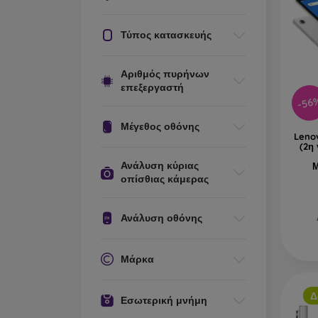
Τύπος κατασκευής
Αριθμός πυρήνων
επεξεργαστή
-56
Μέγεθος οθόνης
Leno
(2η
Ανάλυση κύριας
Μ
οπίσθιας κάμερας
Ανάλυση οθόνης
Μάρκα
Δ
Εσωτερική μνήμη