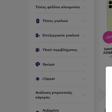
Τύπος φύλλου αλουμινίου
Τύπος γυαλιού
Επεξεργασία γυαλιού
-48
SAMS
Υλικό περιβλήματος
A256
-
Χρώμα
Chipset
Ανάλυση μπροστινής
κάμερας
Αυξημένη