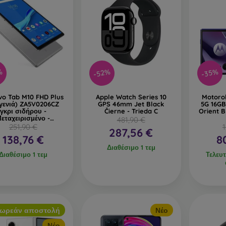
%
-52%
-35%
vo Tab M10 FHD Plus
Apple Watch Series 10
Motorol
 γενιά) ZA5V0206CZ
GPS 46mm Jet Black
5G 16G
γκρι σιδήρου -
Čierne - Trieda C
Orient 
εταχειρισμένο -
481,90 €
Κατηγορία C
251,90 €
1
287,56 €
138,76 €
8
Διαθέσιμο 1 τεμ
Διαθέσιμο 1 τεμ
Τελευτ
ωρεάν αποστολή
Νέο
Νέο