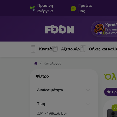
Πράσινη
Γράψτε
ενέργεια
μας
Χρειάζ
Γεια σα
ηλεκτρο
Κινητά
Αξεσουάρ
Θήκες και καλ
Κατάλογος
Όλ
Φίλτρο
Διαθεσιμότητα
Πρ
Τιμή
Δ
3.91
-
1986.36
Eur