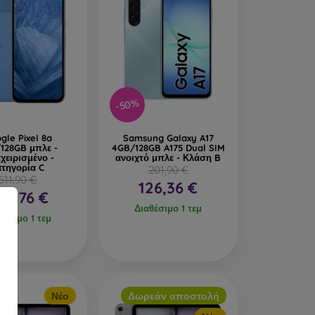
-50%
gle Pixel 8a
Samsung Galaxy A17
128GB μπλε -
4GB/128GB A175 Dual SIM
χειρισμένο -
ανοιχτό μπλε - Κλάση B
ατηγορία C
201,90 €
511,90 €
126,36 €
24,76 €
Διαθέσιμο 1 τεμ
θέσιμο 1 τεμ
Νέο
Δωρεάν αποστολή