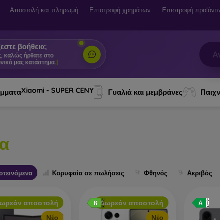
Αποστολή και πληρωμή
Επιστροφή χρημάτων
Επιστροφή προϊόντ
εστε βοήθεια;
ς, καλώς ήρθατε στο
νικό μας κατάστημα.
|
Xiaomi - SUPER CENY
ύμματα
Γυαλιά και μεμβράνες
Παιχν
α
οτεινόμενα
Κορυφαία σε πωλήσεις
Φθηνός
Ακριβός
ωρεάν αποστολή
Δωρεάν αποστολή
Νέο
Νέο