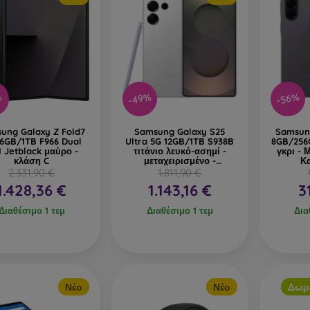
-49%
-56%
%
ung Galaxy Z Fold7
Samsung Galaxy S25
Samsun
16GB/1TB F966 Dual
Ultra 5G 12GB/1TB S938B
8GB/256
 Jetblack μαύρο -
τιτάνιο λευκό-ασημί -
γκρι - 
κλάση C
μεταχειρισμένο -
Κ
κατηγορία B
2.331,90 €
1.811,90 €
1.428,36 €
1.143,16 €
3
Διαθέσιμο 1 τεμ
Διαθέσιμο 1 τεμ
Δια
Νέο
Νέο
Δωρ