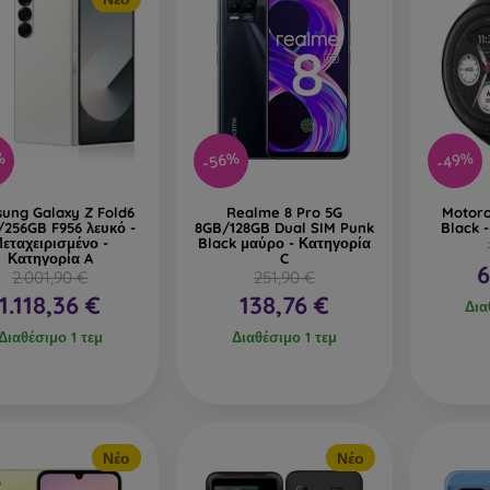
%
-56%
-49%
ung Galaxy Z Fold6
Realme 8 Pro 5G
Motoro
/256GB F956 λευκό -
8GB/128GB Dual SIM Punk
Black 
εταχειρισμένο -
Black μαύρο - Κατηγορία
Κατηγορία A
C
6
2.001,90 €
251,90 €
1.118,36 €
138,76 €
Δια
Διαθέσιμο 1 τεμ
Διαθέσιμο 1 τεμ
Νέο
Νέο