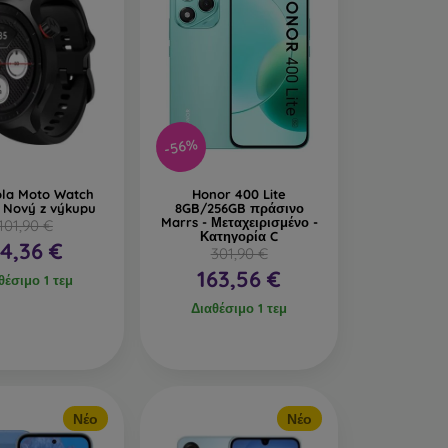
-56%
la Moto Watch
Honor 400 Lite
- Nový z výkupu
8GB/256GB πράσινο
Marrs - Μεταχειρισμένο -
101,90 €
Κατηγορία C
4,36 €
301,90 €
163,56 €
θέσιμο 1 τεμ
Διαθέσιμο 1 τεμ
Νέο
Νέο