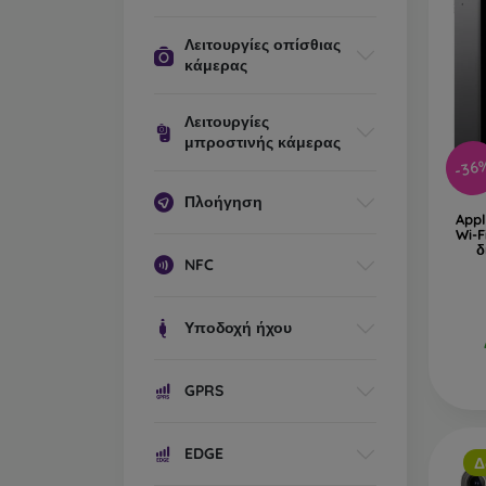
Λειτουργίες οπίσθιας
κάμερας
Λειτουργίες
μπροστινής κάμερας
-36
Πλοήγηση
Appl
Wi-
δ
NFC
Υποδοχή ήχου
GPRS
EDGE
Δ