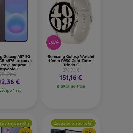
-55%
g Galaxy A57 5G
Samsung Galaxy Watch6
GB A576 υπέροχο
40mm R930 Gold Zlaté -
Μεταχειρισμένο -
Trieda C
ατηγορία C
271,90 €
571,90 €
151,16 €
12,36 €
Διαθέσιμο 1 τεμ
θέσιμο 1 τεμ
εάν αποστολή
Δωρεάν αποστολή
Νέο
Νέο