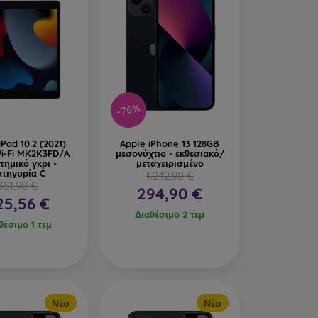
-76%
iPad 10.2 (2021)
Apple iPhone 13 128GB
i-Fi MK2K3FD/A
μεσονύχτιο - εκθεσιακό/
τημικό γκρι -
μεταχειρισμένο
ατηγορία C
1.242,90 €
351,90 €
294,90 €
25,56 €
Διαθέσιμο 2 τεμ
θέσιμο 1 τεμ
Νέο
Νέο