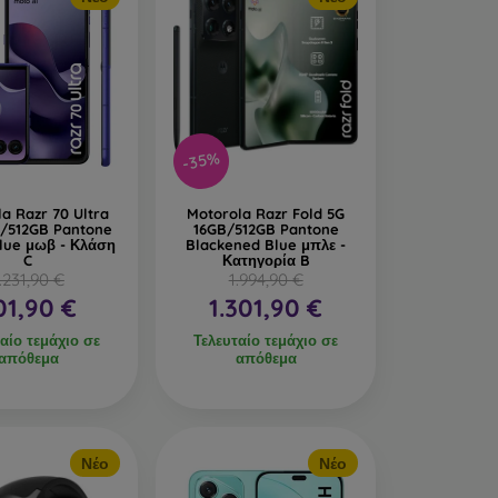
-35%
a Razr 70 Ultra
Motorola Razr Fold 5G
B/512GB Pantone
16GB/512GB Pantone
Blue μωβ - Κλάση
Blackened Blue μπλε -
C
Κατηγορία B
.231,90 €
1.994,90 €
01,90 €
1.301,90 €
αίο τεμάχιο σε
Τελευταίο τεμάχιο σε
απόθεμα
απόθεμα
Νέο
Νέο