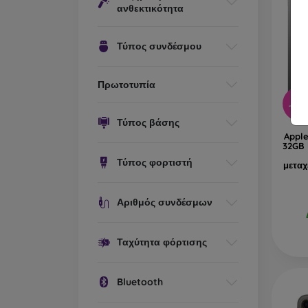
ανθεκτικότητα
Τύπος συνδέσμου
Πρωτοτυπία
-55
Τύπος βάσης
Apple
32GB 
Τύπος φορτιστή
μεταχ
Αριθμός συνδέσμων
Ταχύτητα φόρτισης
Bluetooth