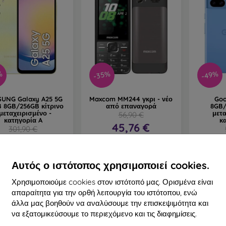
%
-35%
-49%
UNG Galaxy A25 5G
Maxcom MM244 γκρι - νέο
Goo
B 8GB/256GB κίτρινο
από επαναγορά
8GB/
 μεταχειρισμένο -
μετα
56,90 €
κατηγορία A
κ
45,76 €
301,90 €
194,56 €
3
Διαθέσιμο 1 τεμ
Διαθέσιμο 1 τεμ
Δια
Αυτός ο ιστότοπος χρησιμοποιεί cookies.
Χρησιμοποιούμε cookies στον ιστότοπό μας. Ορισμένα είναι
απαραίτητα για την ορθή λειτουργία του ιστότοπου, ενώ
άλλα μας βοηθούν να αναλύσουμε την επισκεψιμότητα και
Νέο
Νέο
να εξατομικεύσουμε το περιεχόμενο και τις διαφημίσεις.