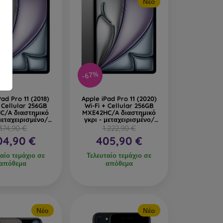
Νέο
-67%
Pad Pro 11 (2018)
Apple iPad Pro 11 (2020)
+ Cellular 256GB
Wi-Fi + Cellular 256GB
C/A διαστημικό
MXE42HC/A διαστημικό
μεταχειρισμένο/
γκρι - μεταχειρισμένο/
εκθεσιακό
εκθεσιακό
374,90 €
1.222,90 €
04,90 €
405,90 €
αίο τεμάχιο σε
Τελευταίο τεμάχιο σε
απόθεμα
απόθεμα
Νέο
Νέο