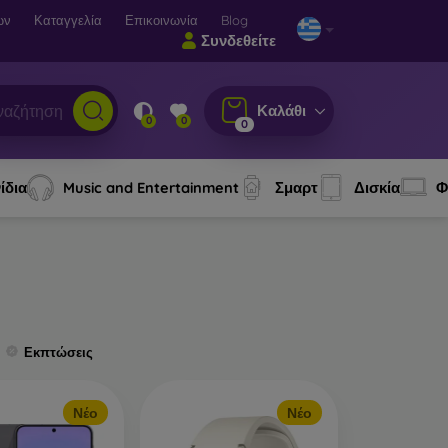
ων
Καταγγελία
Επικοινωνία
Blog
Συνδεθείτε
Καλάθι
0
0
0
ίδια
Music and Entertainment
Σμαρτ
Δισκία
Φ
Εκπτώσεις
Νέο
Νέο