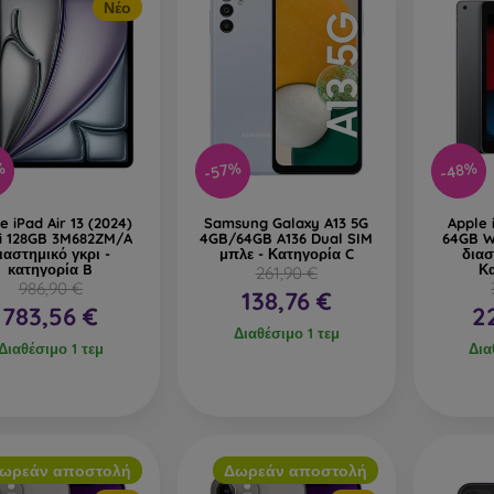
Νέο
%
-57%
-48%
e iPad Air 13 (2024)
Samsung Galaxy A13 5G
Apple 
Fi 128GB 3M682ZM/A
4GB/64GB A136 Dual SIM
64GB W
ιαστημικό γκρι -
μπλε - Κατηγορία C
διασ
κατηγορία B
Κ
261,90 €
986,90 €
138,76 €
783,56 €
2
Διαθέσιμο 1 τεμ
Διαθέσιμο 1 τεμ
Δια
ωρεάν αποστολή
Δωρεάν αποστολή