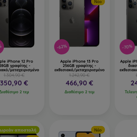
Νέο
-70%
%
-62%
ple iPhone 12 Pro
Apple iPhone 13 Pro
Apple iP
28GB γραφίτης -
256GB γραφίτης -
διασ
ιακό/μεταχειρισμένο
εκθεσιακό/μεταχειρισμένο
εκθεσιακ
1.304,90 €
1.242,90 €
350,90 €
466,90 €
2
Διαθέσιμο 2 τεμ
Διαθέσιμο 2 τεμ
Τελευτ
ωρεάν αποστολή
Νέο