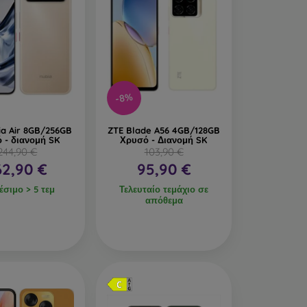
-8%
ia Air 8GB/256GB
ZTE Blade A56 4GB/128GB
 - διανομή SK
Χρυσό - Διανομή SK
244,90 €
103,90 €
62,90 €
95,90 €
έσιμο > 5 τεμ
Τελευταίο τεμάχιο σε
απόθεμα