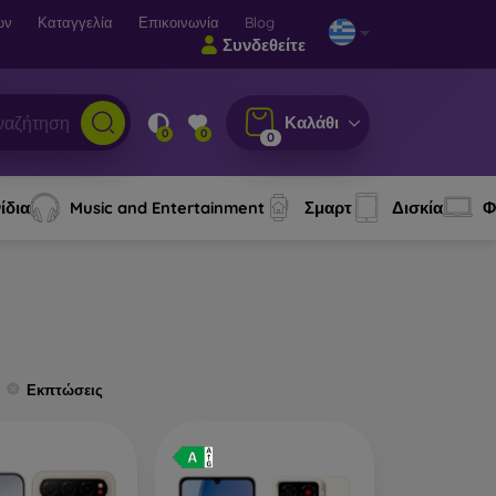
ων
Καταγγελία
Επικοινωνία
Blog
Συνδεθείτε
Καλάθι
0
0
0
ίδια
Music and Entertainment
Σμαρτ
Δισκία
Φ
Εκπτώσεις