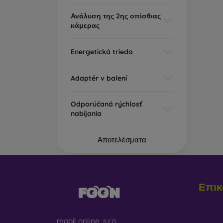
Ανάλυση της 2ης οπίσθιας
κάμερας
Energetická trieda
Adaptér v balení
Odporúčaná rýchlosť
nabíjania
Αποτελέσματα
Επικ
info@m
mobil online, s.r.o.