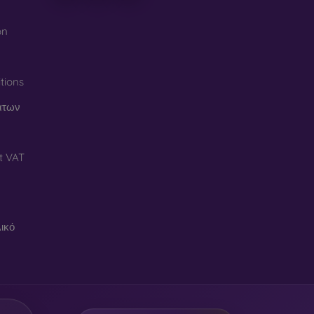
on
tions
άτων
t VAT
ικό