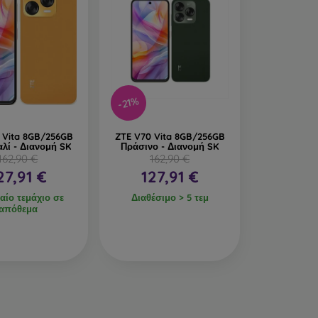
-21%
 Vita 8GB/256GB
ZTE V70 Vita 8GB/256GB
λί - Διανομή SK
Πράσινο - Διανομή SK
162,90 €
162,90 €
27,91 €
127,91 €
αίο τεμάχιο σε
Διαθέσιμο > 5 τεμ
απόθεμα