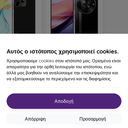
-30%
%
Αυτός ο ιστότοπος χρησιμοποιεί cookies.
 Blade V50 Design
ZTE Nubia Focus 5G
B/256GB, μαύρο -
6GB/256GB μαύρο
Χρησιμοποιούμε cookies στον ιστότοπό μας. Ορισμένα είναι
διανομή SK
204,90 €
απαραίτητα για την ορθή λειτουργία του ιστότοπου, ενώ
132,90 €
143,90 €
άλλα μας βοηθούν να αναλύσουμε την επισκεψιμότητα και
113,89 €
να εξατομικεύσουμε το περιεχόμενο και τις διαφημίσεις.
Τελευταίο τεμάχιο σε
Διαθέσιμο 2 τεμ
απόθεμα
Αποδοχή
Απόρριψη
Προσαρμογή
ου συνόλου
10
.