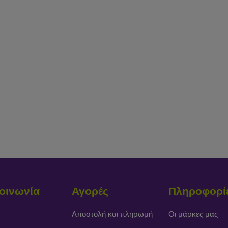
οινωνία
Αγορές
Πληροφορί
obilonline.sk
Αποστολή και πληρωμή
Οι μάρκες μας