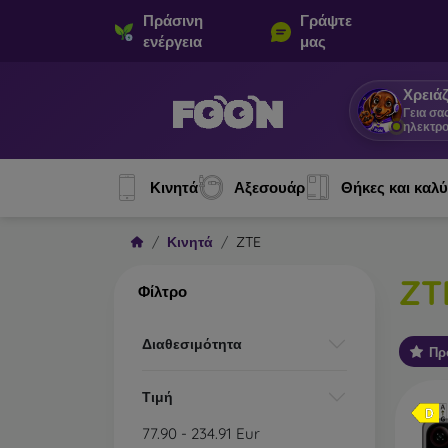
Πράσινη
Γράψτε
ενέργεια
μας
Χρειάζ
Γεια σα
ηλεκτρο
Κινητά
Αξεσουάρ
Θήκες και καλ
Κινητά
ZTE
ZT
Φίλτρο
Διαθεσιμότητα
Πρ
Τιμή
77.90
-
234.91
Eur