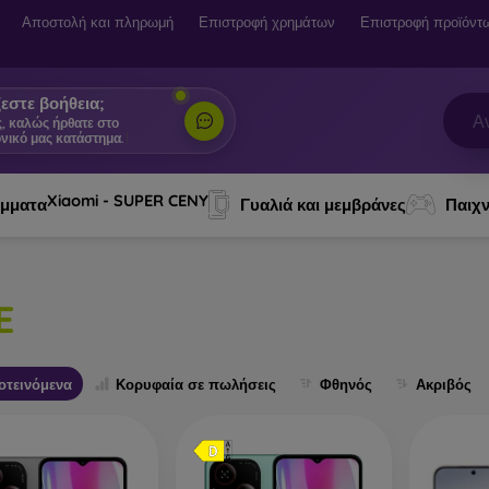
Αποστολή και πληρωμή
Επιστροφή χρημάτων
Επιστροφή προϊόντ
εστε βοήθεια;
ς, καλώς ήρθατε στο
νικό μας κατάστημα.
|
Xiaomi - SUPER CENY
ύμματα
Γυαλιά και μεμβράνες
Παιχν
E
οτεινόμενα
Κορυφαία σε πωλήσεις
Φθηνός
Ακριβός