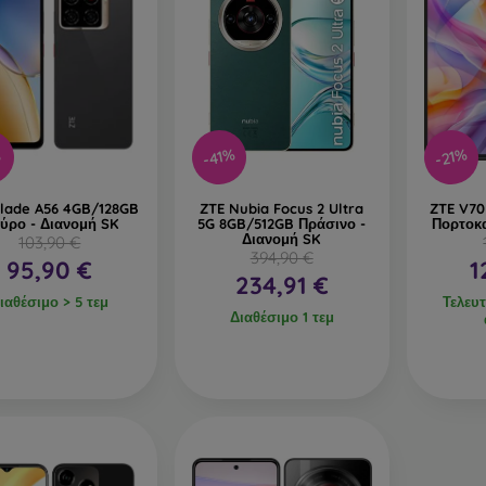
-41%
-21%
%
lade A56 4GB/128GB
ZTE Nubia Focus 2 Ultra
ZTE V70
ύρο - Διανομή SK
5G 8GB/512GB Πράσινο -
Πορτοκα
Διανομή SK
103,90 €
394,90 €
95,90 €
1
234,91 €
ιαθέσιμο > 5 τεμ
Τελευτ
Διαθέσιμο 1 τεμ