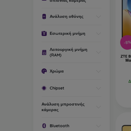
οπίσθιας κάμερας
Ανάλυση οθόνης
Εσωτερική μνήμη
-8
Λειτουργική μνήμη
(RAM)
ZTE B
Μα
Χρώμα
Δ
Chipset
Ανάλυση μπροστινής
κάμερας
Bluetooth