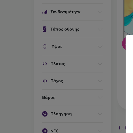
Συνδεσιμότητα
Τύπος οθόνης
-14
Ύψος
ZTE
8G
Πλάτος
Πάχος
Βάρος
Πλοήγηση
1
-
10
τ
NFC