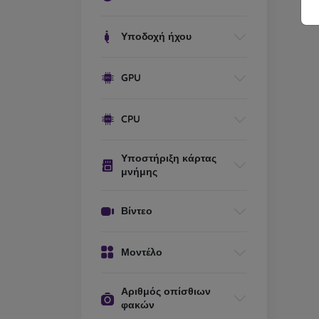
Υποδοχή ήχου
GPU
CPU
Υποστήριξη κάρτας
μνήμης
Βίντεο
Μοντέλο
Αριθμός οπίσθιων
φακών