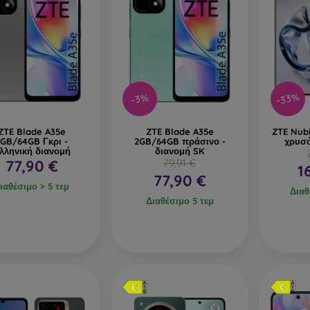
-33%
-3%
ZTE Blade A35e
ZTE Blade A35e
ZTE Nub
2GB/64GB Γκρι -
2GB/64GB πράσινο -
χρυσό
λληνική διανομή
διανομή SK
77,90 €
79,91 €
1
77,90 €
ιαθέσιμο > 5 τεμ
Διαθ
Διαθέσιμο 5 τεμ