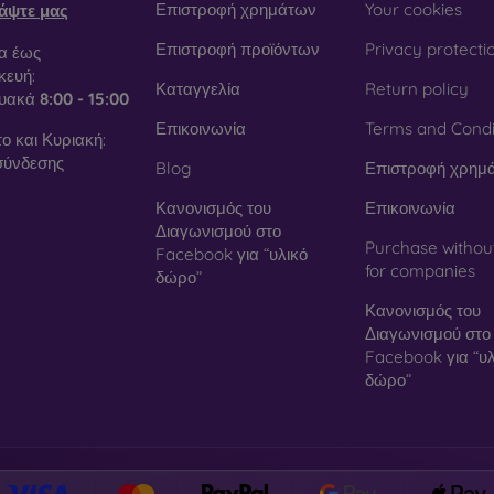
Επιστροφή χρημάτων
Your cookies
άψτε μας
Επιστροφή προϊόντων
Privacy protecti
α έως
ευή:
Καταγγελία
Return policy
τυακά
8:00 - 15:00
Επικοινωνία
Terms and Condi
ο και Κυριακή:
σύνδεσης
Blog
Επιστροφή χρημ
Κανονισμός του
Επικοινωνία
Διαγωνισμού στο
Purchase withou
Facebook για “υλικό
for companies
δώρο”
Κανονισμός του
Διαγωνισμού στο
Facebook για “υλ
δώρο”