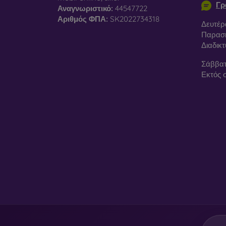
Γρ
Αναγνωριστικό:
44547722
Αριθμός ΦΠΑ:
SK2022734318
Δευτέρ
Παρασκ
Διαδικ
Σάββατ
Εκτός 