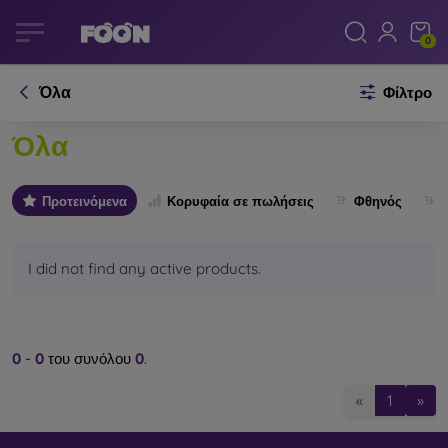
0
Όλα
Φίλτρο
Όλα
Προτεινόμενα
Κορυφαία σε πωλήσεις
Φθηνός
I did not find any active products.
0
-
0
του συνόλου
0
.
«
1
»