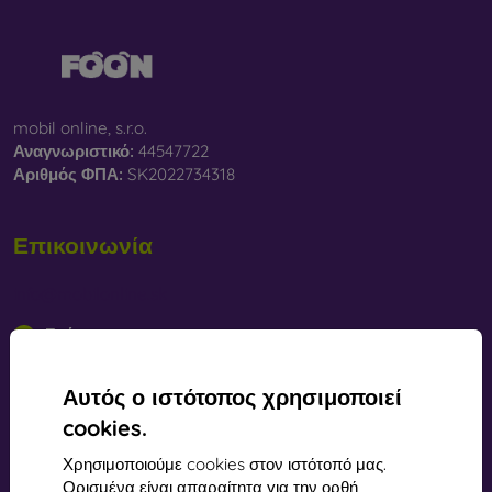
mobil online, s.r.o.
Αναγνωριστικό:
44547722
Αριθμός ΦΠΑ:
SK2022734318
Επικοινωνία
info@mobilonline.sk
Γράψτε μας
Δευτέρα έως Παρασκευή:
Αυτός ο ιστότοπος χρησιμοποιεί
Διαδικτυακά
8:00 - 15:00
cookies.
Σάββατο και Κυριακή:
Εκτός σύνδεσης
Χρησιμοποιούμε cookies στον ιστότοπό μας.
Ορισμένα είναι απαραίτητα για την ορθή