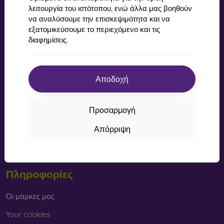
λειτουργία του ιστότοπου, ενώ άλλα μας βοηθούν
Αγορές
να αναλύσουμε την επισκεψιμότητα και να
εξατομικεύσουμε το περιεχόμενο και τις
διαφημίσεις.
Αποστολή και πληρωμή
Επιστροφή χρημάτων
Επιστροφή προϊόντων
Αποδοχή
Καταγγελία
Προσαρμογή
Επικοινωνία
Απόρριψη
Blog
Κανονισμός του Διαγωνισμού στο Facebook για “υλικό δώρο”
Πληροφορίες
Οι μάρκες μας
Your cookies