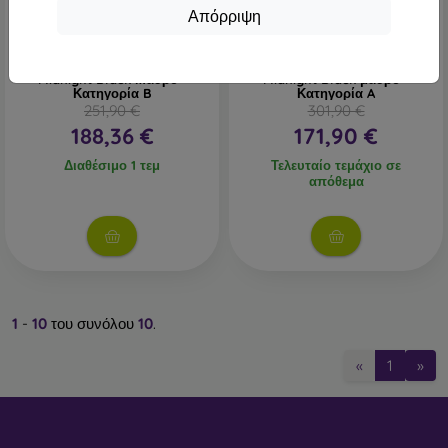
-40%
-43%
Απόρριψη
Huawei Nova 9 SE
Huawei Nova 9 SE
8GB/128GB Dual SIM
8GB/128GB Dual SIM
Midnight Black Μαύρο -
Midnight Black μαύρο -
Κατηγορία B
Κατηγορία A
251,90 €
301,90 €
188,36 €
171,90 €
Διαθέσιμο 1 τεμ
Τελευταίο τεμάχιο σε
απόθεμα
1
-
10
του συνόλου
10
.
«
1
»