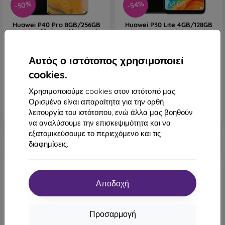
-50%
-54%
Huawei P40 Pro 8GB/256GB
Huawei P30 Lite 4GB/128GB
Dual SIM Μαύρο - Κατηγορία
Dual SIM Midnight Black
A
Μαύρο - Κατηγορία Β
501,90 €
201,90 €
251,90 €
91,90 €
Αυτός ο ιστότοπος χρησιμοποιεί
cookies.
Τελευταίο τεμάχιο σε
Τελευταίο τεμάχιο σε
απόθεμα
απόθεμα
Χρησιμοποιούμε cookies στον ιστότοπό μας.
Ορισμένα είναι απαραίτητα για την ορθή
λειτουργία του ιστότοπου, ενώ άλλα μας βοηθούν
να αναλύσουμε την επισκεψιμότητα και να
εξατομικεύσουμε το περιεχόμενο και τις
διαφημίσεις.
Αποδοχή
Προσαρμογή