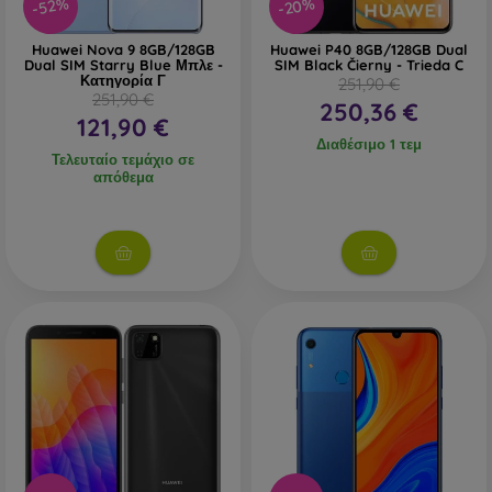
-20%
-52%
Huawei Nova 9 8GB/128GB
Huawei P40 8GB/128GB Dual
Dual SIM Starry Blue Μπλε -
SIM Black Čierny - Trieda C
Κατηγορία Γ
251,90 €
251,90 €
250,36 €
121,90 €
Διαθέσιμο 1 τεμ
Τελευταίο τεμάχιο σε
απόθεμα