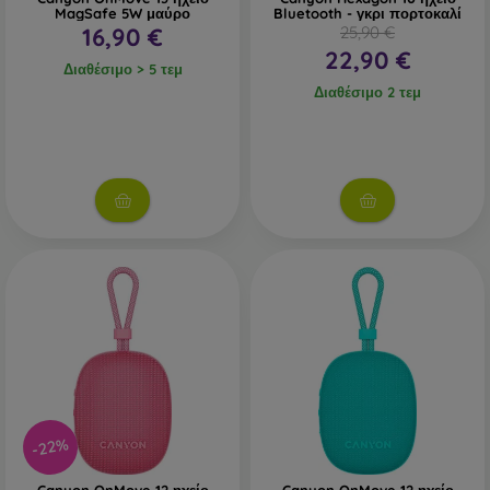
MagSafe 5W μαύρο
Bluetooth - γκρι πορτοκαλί
16,90 €
25,90 €
22,90 €
Διαθέσιμο > 5 τεμ
Διαθέσιμο 2 τεμ
-22%