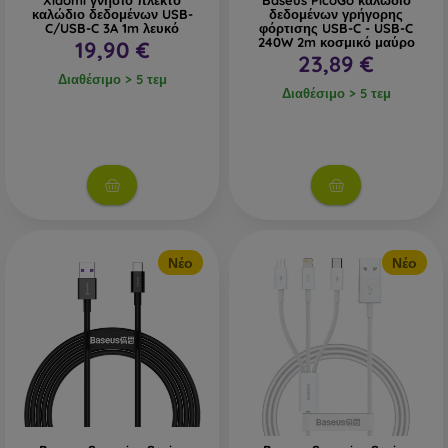
Xiaomi γνήσιο πλεκτό
Baseus PicoGo καλώδιο
καλώδιο δεδομένων USB-
δεδομένων γρήγορης
C/USB-C 3A 1m λευκό
φόρτισης USB-C - USB-C
240W 2m κοσμικό μαύρο
19,90 €
23,89 €
Διαθέσιμο > 5 τεμ
Διαθέσιμο > 5 τεμ
Νέο
Νέο