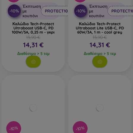
Έκπτωση
Έκπτωση
-10%
-10%
με
PROTECT10
με
PROTECT1
κουπόνι
κουπόνι
Καλώδιο Tech-Protect
Καλώδιο Tech-Protect
Ultraboost USB-C, PD
Ultraboost Lite USB-C, PD
100W/5A, 0,25 m - γκρι
60W/3A, 1 m - cool grey
15,90 €
15,90 €
14,31 €
14,31 €
Διαθέσιμο > 5 τεμ
Διαθέσιμο > 5 τεμ
-10%
-10%