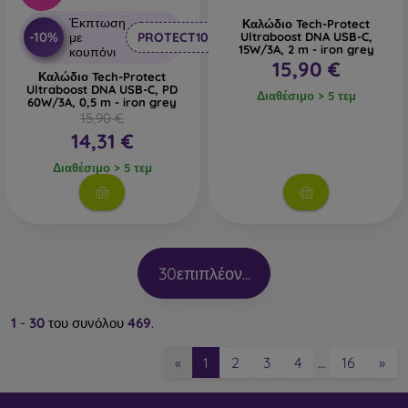
Έκπτωση
Καλώδιο Tech-Protect
-10%
με
PROTECT10
Ultraboost DNA USB-C,
15W/3A, 2 m - iron grey
κουπόνι
15,90 €
Καλώδιο Tech-Protect
Ultraboost DNA USB-C, PD
Διαθέσιμο > 5 τεμ
60W/3A, 0,5 m - iron grey
15,90 €
14,31 €
Διαθέσιμο > 5 τεμ
30
επιπλέον...
1
-
30
του συνόλου
469
.
2
3
4
16
»
«
1
…