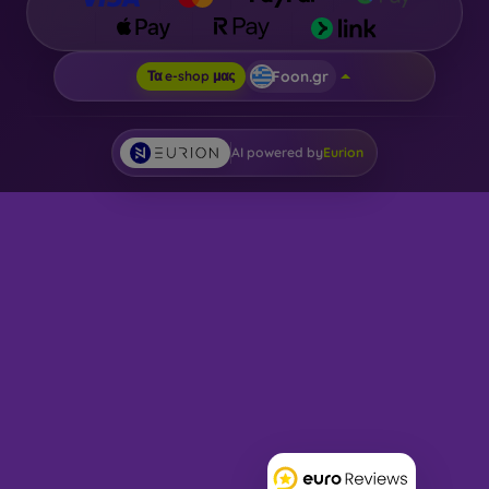
Foon.gr
Τα e-shop μας
AI powered by
Eurion