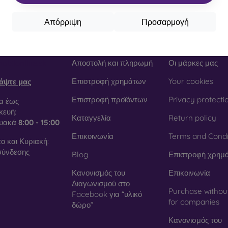
Απόρριψη
Προσαρμογή
οινωνία
Αγορές
Πληροφορί
obilonline.sk
Αποστολή και πληρωμή
Οι μάρκες μας
Επιστροφή χρημάτων
Your cookies
άψτε μας
Επιστροφή προϊόντων
Privacy protecti
α έως
ευή:
Καταγγελία
Return policy
τυακά
8:00 - 15:00
Επικοινωνία
Terms and Condi
ο και Κυριακή:
σύνδεσης
Blog
Επιστροφή χρημ
Κανονισμός του
Επικοινωνία
Διαγωνισμού στο
Purchase withou
Facebook για “υλικό
for companies
δώρο”
Κανονισμός του