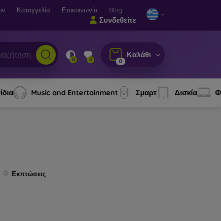
ων
Καταγγελία
Επικοινωνία
Blog
Συνδεθείτε
Καλάθι
0
0
0
ίδια
Music and Entertainment
Σμαρτ
Δισκία
Φ
Εκπτώσεις