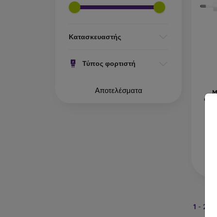
Κατασκευαστής
Τύπος φορτιστή
Αποτελέσματα
M
φορ
Τε
1
-
2
το