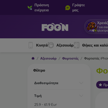
Πράσινη
Γράψτε
ενέργεια
μας
Χρειάζ
Γεια σα
ηλεκτρο
Κινητά
Αξεσουάρ
Θήκες και καλ
Αξεσουάρ
Φορτιστές
Φορτιστές iPho
Φο
Φίλτρο
Διαθεσιμότητα
Πρ
Τιμή
25.9
-
61.9
Eur