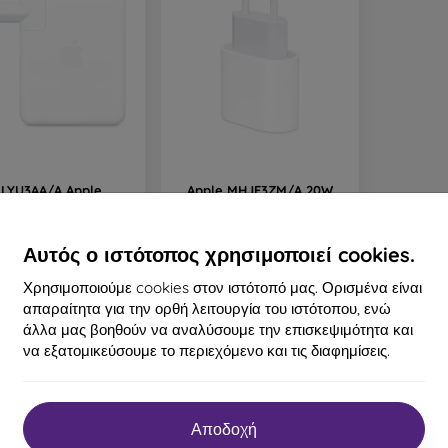
LYU3AA/A Apple
Apple MHJE3ZM/A 20W
τιστής USB-C 140W
Φορτιστής USB-C Λευκός
ταξιδιού
(EU Blister)
61,90 €
25,90 €
Αυτός ο ιστότοπος χρησιμοποιεί cookies.
λευταίο τεμάχιο σε
Διαθέσιμο 2 τεμ
απόθεμα
Χρησιμοποιούμε cookies στον ιστότοπό μας. Ορισμένα είναι
απαραίτητα για την ορθή λειτουργία του ιστότοπου, ενώ
άλλα μας βοηθούν να αναλύσουμε την επισκεψιμότητα και
να εξατομικεύσουμε το περιεχόμενο και τις διαφημίσεις.
υ συνόλου
2
.
Αποδοχή