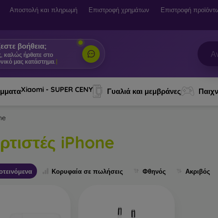
Αποστολή και πληρωμή
Επιστροφή χρημάτων
Επιστροφή προϊόντ
εστε βοήθεια;
ς, καλώς ήρθατε στο
νικό μας κατάστημα.
|
Xiaomi - SUPER CENY
ύμματα
Γυαλιά και μεμβράνες
Παιχν
ne
ρτιστές iPhone
οτεινόμενα
Κορυφαία σε πωλήσεις
Φθηνός
Ακριβός