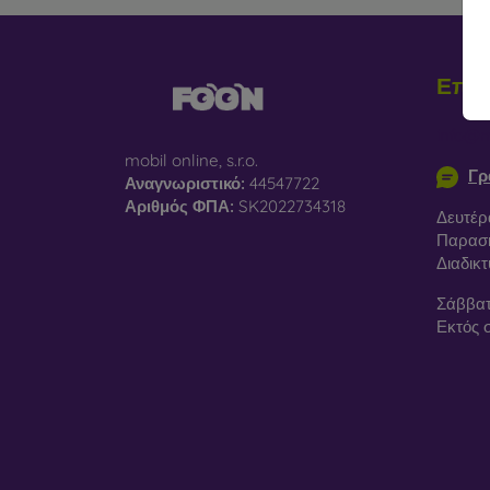
Επικ
info@m
mobil online, s.r.o.
Γρ
Αναγνωριστικό:
44547722
Αριθμός ΦΠΑ:
SK2022734318
Δευτέρ
Παρασκ
Διαδικ
Σάββατ
Εκτός 