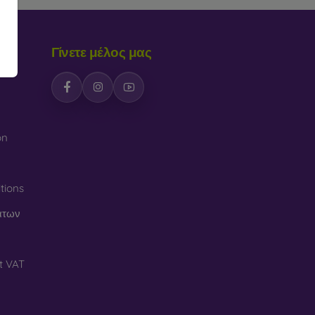
Γίνετε μέλος μας
ες
on
tions
άτων
t VAT